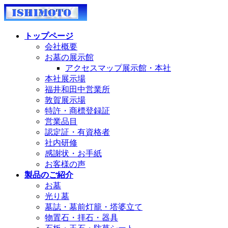
コ
ナ
ン
ビ
テ
ゲ
トップページ
ン
ー
会社概要
ツ
シ
お墓の展示館
へ
ョ
アクセスマップ展示館・本社
ス
ン
本社展示場
キ
に
福井和田中営業所
ッ
移
敦賀展示場
プ
動
特許・商標登録証
営業品目
認定証・有資格者
社内研修
感謝状・お手紙
お客様の声
製品のご紹介
お墓
光り墓
墓誌・墓前灯籠・塔婆立て
物置石・拝石・器具