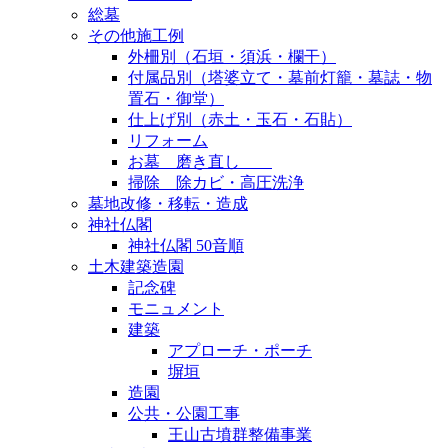
総墓
その他施工例
外柵別（石垣・須浜・欄干）
付属品別（塔婆立て・墓前灯籠・墓誌・物
置石・御堂）
仕上げ別（赤土・玉石・石貼）
リフォーム
お墓 磨き直し
掃除 除カビ・高圧洗浄
墓地改修・移転・造成
神社仏閣
神社仏閣 50音順
土木建築造園
記念碑
モニュメント
建築
アプローチ・ポーチ
塀垣
造園
公共・公園工事
王山古墳群整備事業