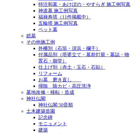
特注和墓・あけぼの・やすらぎ 施工例写真
神道墓 施工例写真
福禄寿塔（11件掲載中）
五輪塔 施工例写真
ペット墓
総墓
その他施工例
外柵別（石垣・須浜・欄干）
付属品別（塔婆立て・墓前灯籠・墓誌・物
置石・御堂）
仕上げ別（赤土・玉石・石貼）
リフォーム
お墓 磨き直し
掃除 除カビ・高圧洗浄
墓地改修・移転・造成
神社仏閣
神社仏閣 50音順
土木建築造園
記念碑
モニュメント
建築