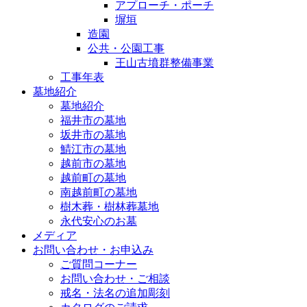
アプローチ・ポーチ
塀垣
造園
公共・公園工事
王山古墳群整備事業
工事年表
墓地紹介
墓地紹介
福井市の墓地
坂井市の墓地
鯖江市の墓地
越前市の墓地
越前町の墓地
南越前町の墓地
樹木葬・樹林葬墓地
永代安心のお墓
メディア
お問い合わせ・お申込み
ご質問コーナー
お問い合わせ・ご相談
戒名・法名の追加彫刻