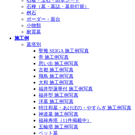
石板・玉石・防草シート
石種（墓・墓誌・墓前灯籠）
桝石
ボーダー・面台
小物類
耐震墓
施工例
墓塔別
聖雅 SEIGA 施工例写真
帝 施工例写真
思い出 施工例写真
古都 施工例写真
飛鳥 施工例写真
大和 施工例写真
福井型蓮華付 施工例写真
福井型 施工例写真
洋墓 施工例写真
特注和墓・あけぼの・やすらぎ 施工例写真
神道墓 施工例写真
福禄寿塔（11件掲載中）
五輪塔 施工例写真
ペット墓