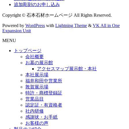
追加彫刻のお申し込み
Copyright © 石本石材ホームページ All Rights Reserved.
Powered by
WordPress
with
Lightning Theme
&
VK All in One
Expansion Unit
MENU
トップページ
会社概要
お墓の展示館
アクセスマップ展示館・本社
本社展示場
福井和田中営業所
敦賀展示場
特許・商標登録証
営業品目
認定証・有資格者
社内研修
感謝状・お手紙
お客様の声