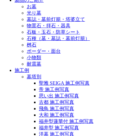
製品のご紹介
お墓
光り墓
墓誌・墓前灯籠・塔婆立て
物置石・拝石・器具
石板・玉石・防草シート
石種（墓・墓誌・墓前灯籠）
桝石
ボーダー・面台
小物類
耐震墓
施工例
墓塔別
聖雅 SEIGA 施工例写真
帝 施工例写真
思い出 施工例写真
古都 施工例写真
飛鳥 施工例写真
大和 施工例写真
福井型蓮華付 施工例写真
福井型 施工例写真
洋墓 施工例写真