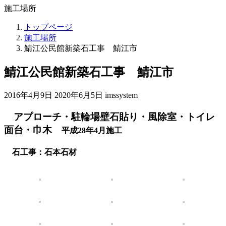
施工場所
トップページ
施工場所
鯖江公民館新築石工事 鯖江市
鯖江公民館新築石工事 鯖江市
最
2016年4月9日
2020年6月5日
imssystem
終
アプローチ・駐輪場壁石貼り・風除室・トイレ
更
新
面台・巾木
平成28年4月施工
日
時
石工事：石本石材
: