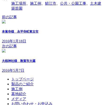
施工場所
、
施工例
、
鯖江市
、
公共・公園工事
、
土木建
築造園
前の記事
本覚寺様 永平寺町東古市
2016年1月18日
次の記事
大椋神社様 敦賀市大蔵
2016年5月7日
トップページ
製品のご紹介
施工例
墓地紹介
メディア
お問い合わせ・お申込み