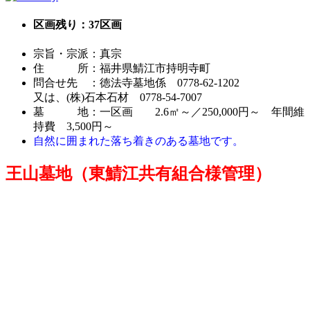
区画残り：37区画
宗旨・宗派：真宗
住 所：福井県鯖江市持明寺町
問合せ先 ：徳法寺墓地係 0778-62-1202
又は、(株)石本石材 0778-54-7007
墓 地：一区画 2.6㎡～／250,000円～ 年間維
持費 3,500円～
自然に囲まれた落ち着きのある墓地です。
王山墓地（東鯖江共有組合様管理）