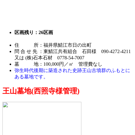
区画残り：26区画
住 所：福井県鯖江市日の出町
問 合 せ 先 ：東鯖江共有組合 石田様 090-4272-4211
又は
(株)石本石材 0778-54-7007
墓 地：100,000円／㎡ 管理費なし
弥生時代後期に築造された史跡王山古墳群のふもとに
ある墓地です。
王山墓地(西照寺様管理)