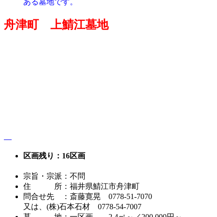
ある墓地です。
舟津町 上鯖江墓地
区画残り：16区画
宗旨・宗派：不問
住 所：福井県鯖江市舟津町
問合せ先 ：斎藤寛晃 0778-51-7070
又は、(株)石本石材 0778-54-7007
墓 地：一区画 2.4㎡～／200,000円～