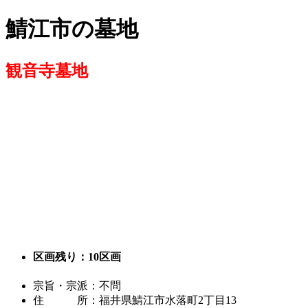
コ
ナ
鯖江市の墓地
ン
ビ
テ
ゲ
ン
ー
観音寺墓地
ツ
シ
へ
ョ
ス
ン
キ
に
ッ
移
プ
動
区画残り：10区画
宗旨・宗派：不問
住 所：福井県鯖江市水落町2丁目13