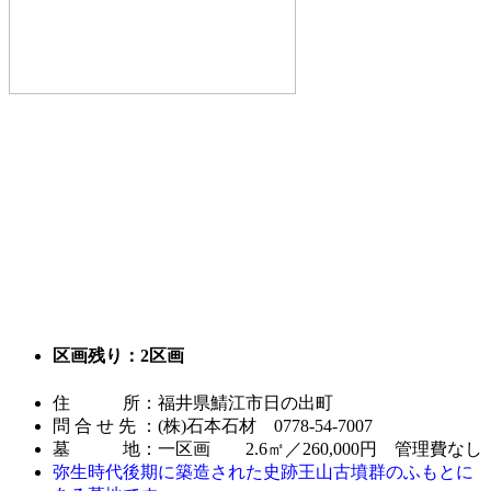
区画残り：2区画
住 所：福井県鯖江市日の出町
問 合 せ 先 ：(株)石本石材 0778-54-7007
墓 地：一区画 2.6㎡／260,000円 管理費なし
弥生時代後期に築造された史跡王山古墳群のふもとに