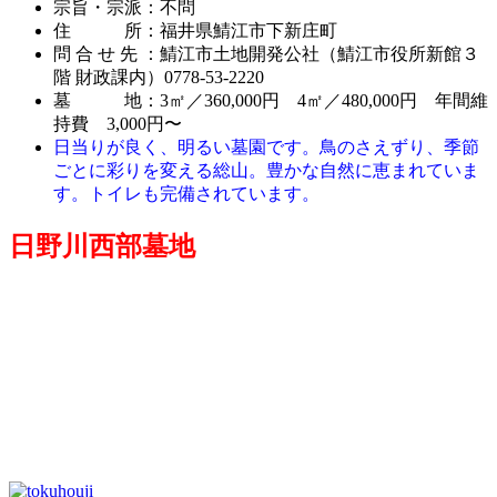
宗旨・宗派：不問
住 所：福井県鯖江市下新庄町
問 合 せ 先 ：鯖江市土地開発公社（鯖江市役所新館３
階 財政課内）0778-53-2220
墓 地：3㎡／360,000円 4㎡／480,000円 年間維
持費 3,000円〜
日当りが良く、明るい墓園です。鳥のさえずり、季節
ごとに彩りを変える総山。豊かな自然に恵まれていま
す。トイレも完備されています。
日野川西部墓地