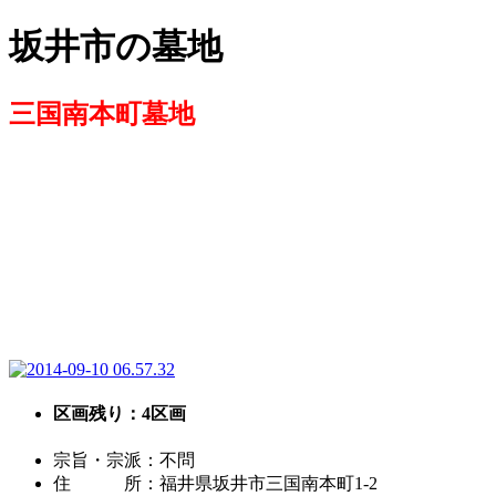
コ
ナ
坂井市の墓地
ン
ビ
テ
ゲ
ン
ー
三国南本町墓地
ツ
シ
へ
ョ
ス
ン
キ
に
ッ
移
プ
動
区画残り：4区画
宗旨・宗派：不問
住 所：福井県坂井市三国南本町1-2