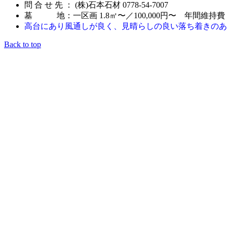
問 合 せ 先 ： (株)石本石材 0778-54-7007
墓 地：一区画 1.8㎡〜／100,000円〜 年間維持費 
高台にあり風通しが良く、見晴らしの良い落ち着きのあ
Back to top