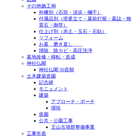
その他施工例
外柵別（石垣・須浜・欄干）
付属品別（塔婆立て・墓前灯籠・墓誌・物
置石・御堂）
仕上げ別（赤土・玉石・石貼）
リフォーム
お墓 磨き直し
掃除 除カビ・高圧洗浄
墓地改修・移転・造成
神社仏閣
神社仏閣 50音順
土木建築造園
記念碑
モニュメント
建築
アプローチ・ポーチ
塀垣
造園
公共・公園工事
王山古墳群整備事業
工事年表