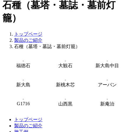
石種（墓塔・墓誌・墓前灯
籠）
トップページ
製品のご紹介
石種（墓塔・墓誌・墓前灯籠）
福徳石
大観石
新大島中目
新大島
新桃木芯
アーバン
G1716
山西黒
新庵治
トップページ
製品のご紹介
施工例