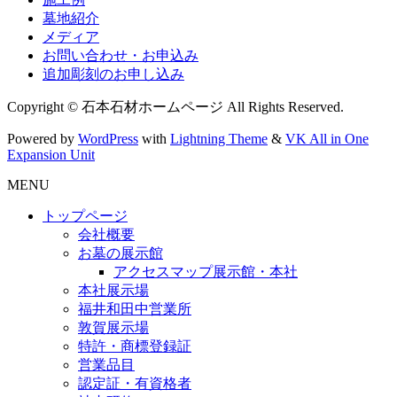
墓地紹介
メディア
お問い合わせ・お申込み
追加彫刻のお申し込み
Copyright © 石本石材ホームページ All Rights Reserved.
Powered by
WordPress
with
Lightning Theme
&
VK All in One
Expansion Unit
MENU
トップページ
会社概要
お墓の展示館
アクセスマップ展示館・本社
本社展示場
福井和田中営業所
敦賀展示場
特許・商標登録証
営業品目
認定証・有資格者