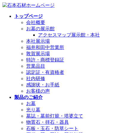
コ
ナ
ン
ビ
トップページ
テ
ゲ
会社概要
ン
ー
お墓の展示館
ツ
シ
アクセスマップ展示館・本社
へ
ョ
本社展示場
ス
ン
福井和田中営業所
キ
に
敦賀展示場
ッ
移
特許・商標登録証
プ
動
営業品目
認定証・有資格者
社内研修
感謝状・お手紙
お客様の声
製品のご紹介
お墓
光り墓
墓誌・墓前灯籠・塔婆立て
物置石・拝石・器具
石板・玉石・防草シート