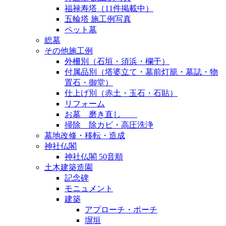
福禄寿塔（11件掲載中）
五輪塔 施工例写真
ペット墓
総墓
その他施工例
外柵別（石垣・須浜・欄干）
付属品別（塔婆立て・墓前灯籠・墓誌・物
置石・御堂）
仕上げ別（赤土・玉石・石貼）
リフォーム
お墓 磨き直し
掃除 除カビ・高圧洗浄
墓地改修・移転・造成
神社仏閣
神社仏閣 50音順
土木建築造園
記念碑
モニュメント
建築
アプローチ・ポーチ
塀垣