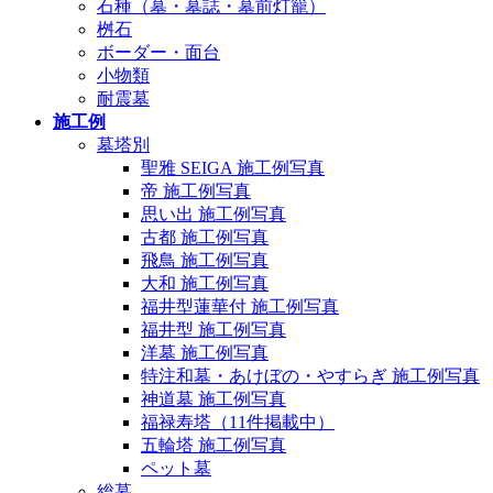
石種（墓・墓誌・墓前灯籠）
桝石
ボーダー・面台
小物類
耐震墓
施工例
墓塔別
聖雅 SEIGA 施工例写真
帝 施工例写真
思い出 施工例写真
古都 施工例写真
飛鳥 施工例写真
大和 施工例写真
福井型蓮華付 施工例写真
福井型 施工例写真
洋墓 施工例写真
特注和墓・あけぼの・やすらぎ 施工例写真
神道墓 施工例写真
福禄寿塔（11件掲載中）
五輪塔 施工例写真
ペット墓
総墓