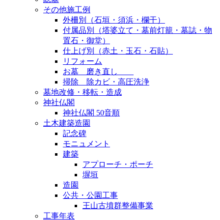
その他施工例
外柵別（石垣・須浜・欄干）
付属品別（塔婆立て・墓前灯籠・墓誌・物
置石・御堂）
仕上げ別（赤土・玉石・石貼）
リフォーム
お墓 磨き直し
掃除 除カビ・高圧洗浄
墓地改修・移転・造成
神社仏閣
神社仏閣 50音順
土木建築造園
記念碑
モニュメント
建築
アプローチ・ポーチ
塀垣
造園
公共・公園工事
王山古墳群整備事業
工事年表