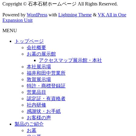
Copyright © 石本石材ホームページ All Rights Reserved.
Powered by
WordPress
with
Lightning Theme
&
VK All in One
Expansion Unit
MENU
トップページ
会社概要
お墓の展示館
アクセスマップ展示館・本社
本社展示場
福井和田中営業所
敦賀展示場
特許・商標登録証
営業品目
認定証・有資格者
社内研修
感謝状・お手紙
お客様の声
製品のご紹介
お墓