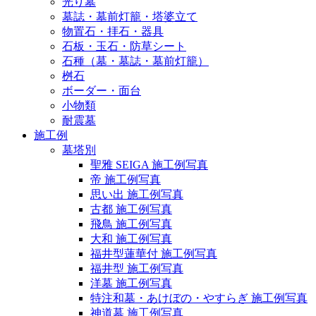
光り墓
墓誌・墓前灯籠・塔婆立て
物置石・拝石・器具
石板・玉石・防草シート
石種（墓・墓誌・墓前灯籠）
桝石
ボーダー・面台
小物類
耐震墓
施工例
墓塔別
聖雅 SEIGA 施工例写真
帝 施工例写真
思い出 施工例写真
古都 施工例写真
飛鳥 施工例写真
大和 施工例写真
福井型蓮華付 施工例写真
福井型 施工例写真
洋墓 施工例写真
特注和墓・あけぼの・やすらぎ 施工例写真
神道墓 施工例写真