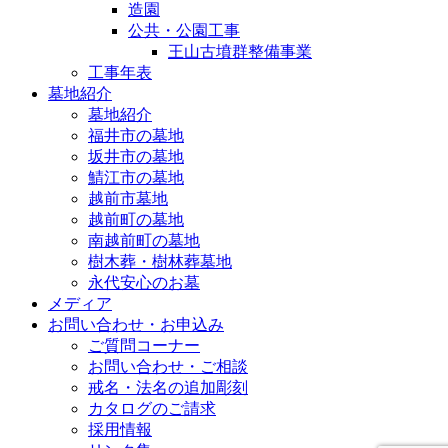
造園
公共・公園工事
王山古墳群整備事業
工事年表
墓地紹介
墓地紹介
福井市の墓地
坂井市の墓地
鯖江市の墓地
越前市墓地
越前町の墓地
南越前町の墓地
樹木葬・樹林葬墓地
永代安心のお墓
メディア
お問い合わせ・お申込み
ご質問コーナー
お問い合わせ・ご相談
戒名・法名の追加彫刻
カタログのご請求
採用情報