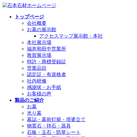
コ
ナ
ン
ビ
トップページ
テ
ゲ
会社概要
ン
ー
お墓の展示館
ツ
シ
アクセスマップ展示館・本社
へ
ョ
本社展示場
ス
ン
福井和田中営業所
キ
に
敦賀展示場
ッ
移
特許・商標登録証
プ
動
営業品目
認定証・有資格者
社内研修
感謝状・お手紙
お客様の声
製品のご紹介
お墓
光り墓
墓誌・墓前灯籠・塔婆立て
物置石・拝石・器具
石板・玉石・防草シート