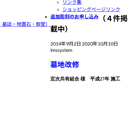
リンク集
ショッピングページリンク
追加彫刻のお申し込み
（４件掲
・墓誌・物置石・御堂）
載中）
最
2014年9月2日
2020年10月10日
imssystem
終
更
墓地改修
新
日
定次共有組合 様 平成27年 施工
時
: