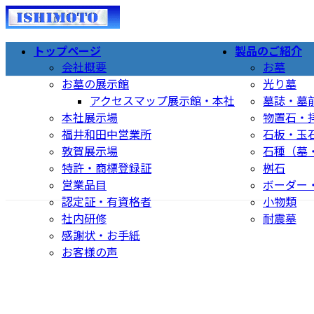
コ
ナ
ン
ビ
テ
ゲ
トップページ
製品のご紹介
ン
ー
会社概要
お墓
ツ
シ
お墓の展示館
光り墓
へ
ョ
アクセスマップ展示館・本社
墓誌・墓
ス
ン
本社展示場
物置石・
キ
に
福井和田中営業所
石板・玉
ッ
移
敦賀展示場
石種（墓
プ
動
特許・商標登録証
桝石
営業品目
ボーダー
認定証・有資格者
小物類
社内研修
耐震墓
感謝状・お手紙
お客様の声