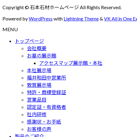
Copyright © 石本石材ホームページ All Rights Reserved.
Powered by
WordPress
with
Lightning Theme
&
VK All in One E
MENU
トップページ
会社概要
お墓の展示館
アクセスマップ展示館・本社
本社展示場
福井和田中営業所
敦賀展示場
特許・商標登録証
営業品目
認定証・有資格者
社内研修
感謝状・お手紙
お客様の声
製品のご紹介