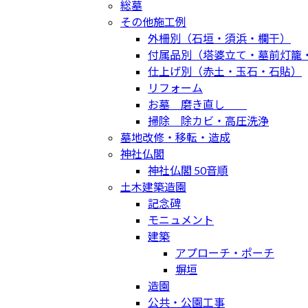
総墓
その他施工例
外柵別（石垣・須浜・欄干）
付属品別（塔婆立て・墓前灯籠
仕上げ別（赤土・玉石・石貼）
リフォーム
お墓 磨き直し
掃除 除カビ・高圧洗浄
墓地改修・移転・造成
神社仏閣
神社仏閣 50音順
土木建築造園
記念碑
モニュメント
建築
アプローチ・ポーチ
塀垣
造園
公共・公園工事