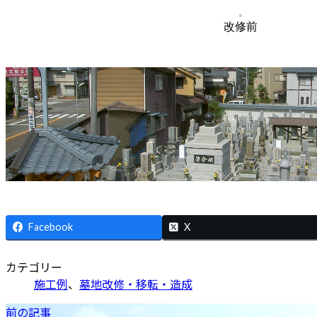
改修前
Facebook
X
カテゴリー
施工例
、
墓地改修・移転・造成
前の記事