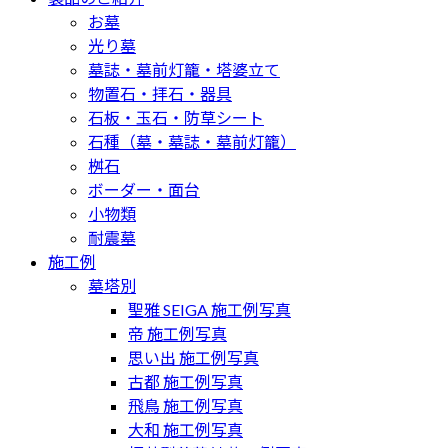
お墓
光り墓
墓誌・墓前灯籠・塔婆立て
物置石・拝石・器具
石板・玉石・防草シート
石種（墓・墓誌・墓前灯籠）
桝石
ボーダー・面台
小物類
耐震墓
施工例
墓塔別
聖雅 SEIGA 施工例写真
帝 施工例写真
思い出 施工例写真
古都 施工例写真
飛鳥 施工例写真
大和 施工例写真