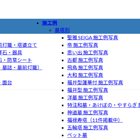
施工例
墓塔別
聖雅 SEIGA 施工例写真
前灯籠・塔婆立て
帝 施工例写真
拝石・器具
思い出 施工例写真
石・防草シート
古都 施工例写真
・墓誌・墓前灯籠）
飛鳥 施工例写真
大和 施工例写真
・面台
福井型蓮華付 施工例写真
福井型 施工例写真
洋墓 施工例写真
特注和墓・あけぼの・やすらぎ 
神道墓 施工例写真
福禄寿塔（11件掲載中）
五輪塔 施工例写真
ペット墓