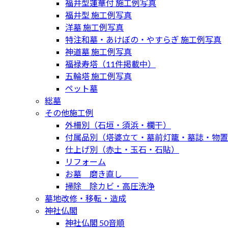
福井型蓮華付 施工例写真
福井型 施工例写真
洋墓 施工例写真
特注和墓・あけぼの・やすらぎ 施工例写真
神道墓 施工例写真
福禄寿塔（11件掲載中）
五輪塔 施工例写真
ペット墓
総墓
その他施工例
外柵別（石垣・須浜・欄干）
付属品別（塔婆立て・墓前灯籠・墓誌・物置
仕上げ別（赤土・玉石・石貼）
リフォーム
お墓 磨き直し
掃除 除カビ・高圧洗浄
墓地改修・移転・造成
神社仏閣
神社仏閣 50音順