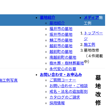
墓地紹介
メディア
施
墓地紹介
工例
福井市の墓地
トップペー
坂井市の墓地
ジ
鯖江市の墓地
施工例
越前市の墓地
墓地改修
越前町の墓地
（４件掲載
南越前町の墓地
中）
樹木葬・樹林葬墓地
永代安心のお墓
お問い合わせ・お申込み
墓
ご質問コーナー
施工例写真
地
お問い合わせ・ご相談
戒名・法名の追加彫刻
改
カタログのご請求
修
採用情報