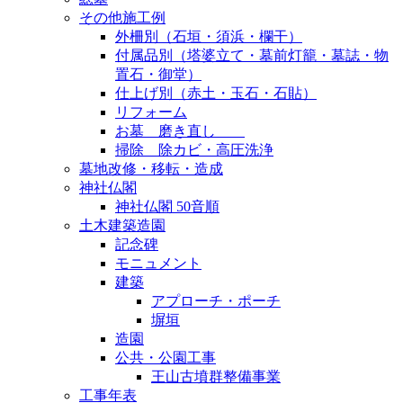
その他施工例
外柵別（石垣・須浜・欄干）
付属品別（塔婆立て・墓前灯籠・墓誌・物
置石・御堂）
仕上げ別（赤土・玉石・石貼）
リフォーム
お墓 磨き直し
掃除 除カビ・高圧洗浄
墓地改修・移転・造成
神社仏閣
神社仏閣 50音順
土木建築造園
記念碑
モニュメント
建築
アプローチ・ポーチ
塀垣
造園
公共・公園工事
王山古墳群整備事業
工事年表