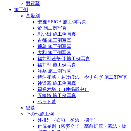
耐震墓
施工例
墓塔別
聖雅 SEIGA 施工例写真
帝 施工例写真
思い出 施工例写真
古都 施工例写真
飛鳥 施工例写真
大和 施工例写真
福井型蓮華付 施工例写真
福井型 施工例写真
洋墓 施工例写真
特注和墓・あけぼの・やすらぎ 施工例写真
神道墓 施工例写真
福禄寿塔（11件掲載中）
五輪塔 施工例写真
ペット墓
総墓
その他施工例
外柵別（石垣・須浜・欄干）
付属品別（塔婆立て・墓前灯籠・墓誌・物