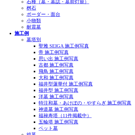
石種（墓・墓誌・墓前灯籠）
桝石
ボーダー・面台
小物類
耐震墓
施工例
墓塔別
聖雅 SEIGA 施工例写真
帝 施工例写真
思い出 施工例写真
古都 施工例写真
飛鳥 施工例写真
大和 施工例写真
福井型蓮華付 施工例写真
福井型 施工例写真
洋墓 施工例写真
特注和墓・あけぼの・やすらぎ 施工例写真
神道墓 施工例写真
福禄寿塔（11件掲載中）
五輪塔 施工例写真
ペット墓
総墓