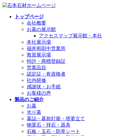
コ
ナ
ン
ビ
トップページ
テ
ゲ
会社概要
ン
ー
お墓の展示館
ツ
シ
アクセスマップ展示館・本社
へ
ョ
本社展示場
ス
ン
福井和田中営業所
キ
に
敦賀展示場
ッ
移
特許・商標登録証
プ
動
営業品目
認定証・有資格者
社内研修
感謝状・お手紙
お客様の声
製品のご紹介
お墓
光り墓
墓誌・墓前灯籠・塔婆立て
物置石・拝石・器具
石板・玉石・防草シート