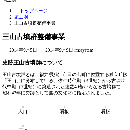
施工例
トップページ
施工例
王山古墳群整備事業
王山古墳群整備事業
最
2014年9月5日
2014年9月9日
imssystem
終
史跡王山古墳群について
更
新
日
王山古墳群とは、福井県鯖江市日の出町に位置する独立丘陵
時
「王山」に分布している、弥生時代期（3世紀）から古墳時
:
代中期（5世紀）に築造された総数49基からなる古墳群で、
昭和42年に史跡として国の文化財に指定されました。
入口
看板
看板