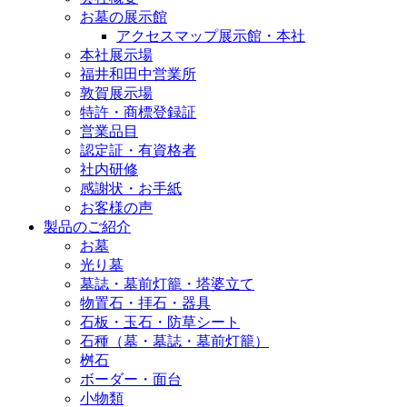
お墓の展示館
アクセスマップ展示館・本社
本社展示場
福井和田中営業所
敦賀展示場
特許・商標登録証
営業品目
認定証・有資格者
社内研修
感謝状・お手紙
お客様の声
製品のご紹介
お墓
光り墓
墓誌・墓前灯籠・塔婆立て
物置石・拝石・器具
石板・玉石・防草シート
石種（墓・墓誌・墓前灯籠）
桝石
ボーダー・面台
小物類