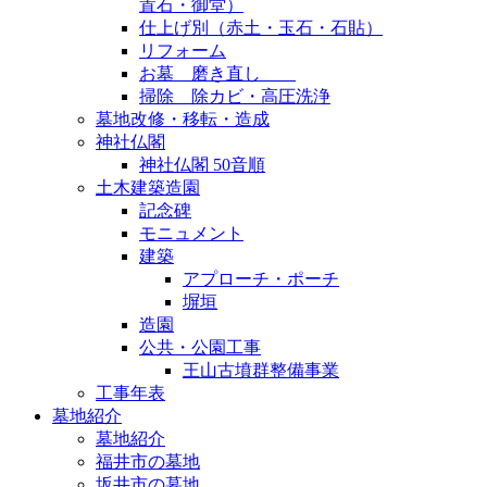
置石・御堂）
仕上げ別（赤土・玉石・石貼）
リフォーム
お墓 磨き直し
掃除 除カビ・高圧洗浄
墓地改修・移転・造成
神社仏閣
神社仏閣 50音順
土木建築造園
記念碑
モニュメント
建築
アプローチ・ポーチ
塀垣
造園
公共・公園工事
王山古墳群整備事業
工事年表
墓地紹介
墓地紹介
福井市の墓地
坂井市の墓地