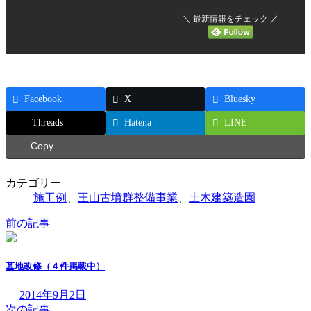
＼ 最新情報をチェック ／
Facebook
X
Bluesky
Threads
Hatena
LINE
Copy
カテゴリー
施工例
、
王山古墳群整備事業
、
土木建築造園
前の記事
墓地改修（４件掲載中）
2014年9月2日
次の記事