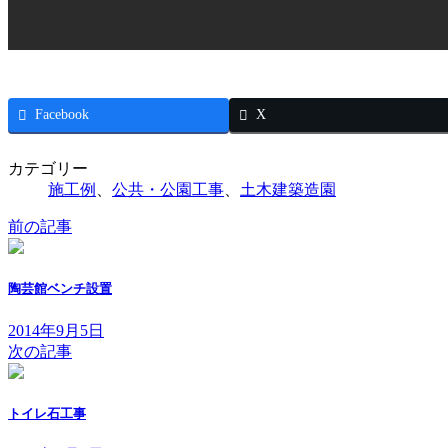
Facebook
X
カテゴリー
施工例
、
公共・公園工事
、
土木建築造園
前の記事
陶芸館ベンチ設置
2014年9月5日
次の記事
トイレ石工事