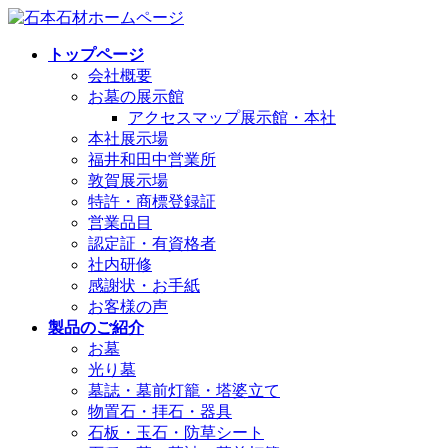
コ
ナ
ン
ビ
トップページ
テ
ゲ
会社概要
ン
ー
お墓の展示館
ツ
シ
アクセスマップ展示館・本社
へ
ョ
本社展示場
ス
ン
福井和田中営業所
キ
に
敦賀展示場
ッ
移
特許・商標登録証
プ
動
営業品目
認定証・有資格者
社内研修
感謝状・お手紙
お客様の声
製品のご紹介
お墓
光り墓
墓誌・墓前灯籠・塔婆立て
物置石・拝石・器具
石板・玉石・防草シート