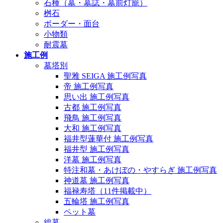
石種（墓・墓誌・墓前灯籠）
桝石
ボーダー・面台
小物類
耐震墓
施工例
墓塔別
聖雅 SEIGA 施工例写真
帝 施工例写真
思い出 施工例写真
古都 施工例写真
飛鳥 施工例写真
大和 施工例写真
福井型蓮華付 施工例写真
福井型 施工例写真
洋墓 施工例写真
特注和墓・あけぼの・やすらぎ 施工例写真
神道墓 施工例写真
福禄寿塔（11件掲載中）
五輪塔 施工例写真
ペット墓
総墓