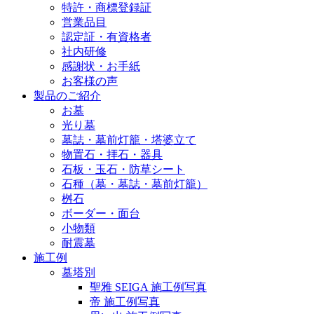
特許・商標登録証
営業品目
認定証・有資格者
社内研修
感謝状・お手紙
お客様の声
製品のご紹介
お墓
光り墓
墓誌・墓前灯籠・塔婆立て
物置石・拝石・器具
石板・玉石・防草シート
石種（墓・墓誌・墓前灯籠）
桝石
ボーダー・面台
小物類
耐震墓
施工例
墓塔別
聖雅 SEIGA 施工例写真
帝 施工例写真