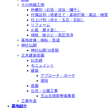
その他施工例
外柵別（石垣・須浜・欄干）
付属品別（塔婆立て・墓前灯籠・墓誌・物置
仕上げ別（赤土・玉石・石貼）
リフォーム
お墓 磨き直し
掃除 除カビ・高圧洗浄
墓地改修・移転・造成
神社仏閣
神社仏閣 50音順
土木建築造園
記念碑
モニュメント
建築
アプローチ・ポーチ
塀垣
造園
公共・公園工事
王山古墳群整備事業
工事年表
墓地紹介