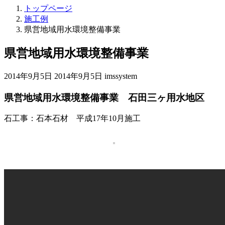
トップページ
施工例
県営地域用水環境整備事業
県営地域用水環境整備事業
最
2014年9月5日
2014年9月5日
imssystem
終
県営地域用水環境整備事業 石田三ヶ用水地区
更
新
日
石工事：石本石材 平成17年10月施工
時
: