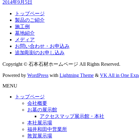
2014年9月5日
トップページ
製品のご紹介
施工例
墓地紹介
メディア
お問い合わせ・お申込み
追加彫刻のお申し込み
Copyright © 石本石材ホームページ All Rights Reserved.
Powered by
WordPress
with
Lightning Theme
&
VK All in One Exp
MENU
トップページ
会社概要
お墓の展示館
アクセスマップ展示館・本社
本社展示場
福井和田中営業所
敦賀展示場