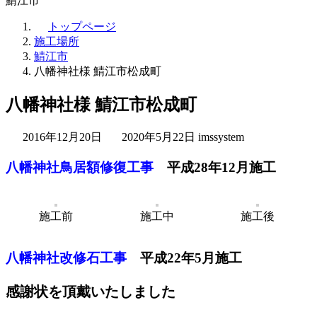
鯖江市
トップページ
施工場所
鯖江市
八幡神社様 鯖江市松成町
八幡神社様 鯖江市松成町
最
2016年12月20日
2020年5月22日
imssystem
終
八幡神社鳥居額修復工事
平成28年12月施工
更
新
日
時
施工前
施工中
施工後
:
八幡神社改修石工事
平成22年5月施工
感謝状を頂戴いたしました