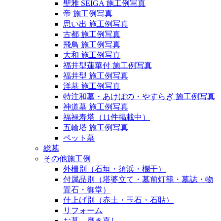
聖雅 SEIGA 施工例写真
帝 施工例写真
思い出 施工例写真
古都 施工例写真
飛鳥 施工例写真
大和 施工例写真
福井型蓮華付 施工例写真
福井型 施工例写真
洋墓 施工例写真
特注和墓・あけぼの・やすらぎ 施工例写真
神道墓 施工例写真
福禄寿塔（11件掲載中）
五輪塔 施工例写真
ペット墓
総墓
その他施工例
外柵別（石垣・須浜・欄干）
付属品別（塔婆立て・墓前灯籠・墓誌・物
置石・御堂）
仕上げ別（赤土・玉石・石貼）
リフォーム
お墓 磨き直し