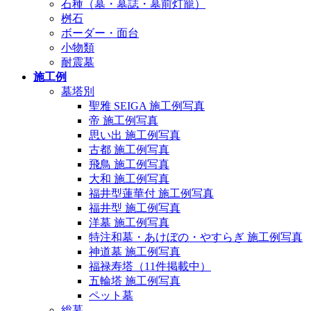
石種（墓・墓誌・墓前灯籠）
桝石
ボーダー・面台
小物類
耐震墓
施工例
墓塔別
聖雅 SEIGA 施工例写真
帝 施工例写真
思い出 施工例写真
古都 施工例写真
飛鳥 施工例写真
大和 施工例写真
福井型蓮華付 施工例写真
福井型 施工例写真
洋墓 施工例写真
特注和墓・あけぼの・やすらぎ 施工例写真
神道墓 施工例写真
福禄寿塔（11件掲載中）
五輪塔 施工例写真
ペット墓
総墓