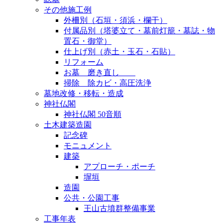
その他施工例
外柵別（石垣・須浜・欄干）
付属品別（塔婆立て・墓前灯籠・墓誌・物
置石・御堂）
仕上げ別（赤土・玉石・石貼）
リフォーム
お墓 磨き直し
掃除 除カビ・高圧洗浄
墓地改修・移転・造成
神社仏閣
神社仏閣 50音順
土木建築造園
記念碑
モニュメント
建築
アプローチ・ポーチ
塀垣
造園
公共・公園工事
王山古墳群整備事業
工事年表