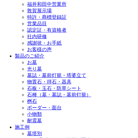
福井和田中営業所
敦賀展示場
特許・商標登録証
営業品目
認定証・有資格者
社内研修
感謝状・お手紙
お客様の声
製品のご紹介
お墓
光り墓
墓誌・墓前灯籠・塔婆立て
物置石・拝石・器具
石板・玉石・防草シート
石種（墓・墓誌・墓前灯籠）
桝石
ボーダー・面台
小物類
耐震墓
施工例
墓塔別