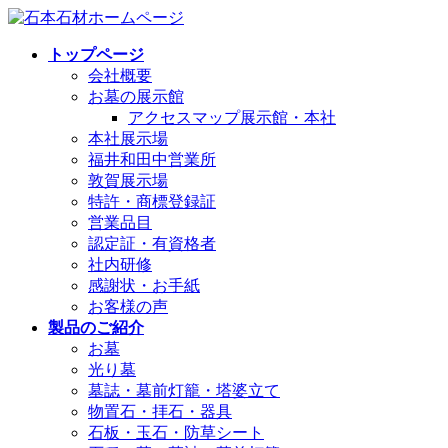
コ
ナ
ン
ビ
トップページ
テ
ゲ
会社概要
ン
ー
お墓の展示館
ツ
シ
アクセスマップ展示館・本社
へ
ョ
本社展示場
ス
ン
福井和田中営業所
キ
に
敦賀展示場
ッ
移
特許・商標登録証
プ
動
営業品目
認定証・有資格者
社内研修
感謝状・お手紙
お客様の声
製品のご紹介
お墓
光り墓
墓誌・墓前灯籠・塔婆立て
物置石・拝石・器具
石板・玉石・防草シート