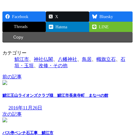
Facebook
X
Bluesky
Threads
Hatena
LINE
Copy
カテゴリー
鯖江市
、
神社仏閣
、
八幡神社
、
鳥居
、
幟旗立石
、
石
垣・玉垣
、
改修・その他
前の記事
鯖江王山ライオンズクラブ様 鯖江市長泉寺町 まなべの館
2016年11月26日
次の記事
バス停ベンチ石工事 鯖江市