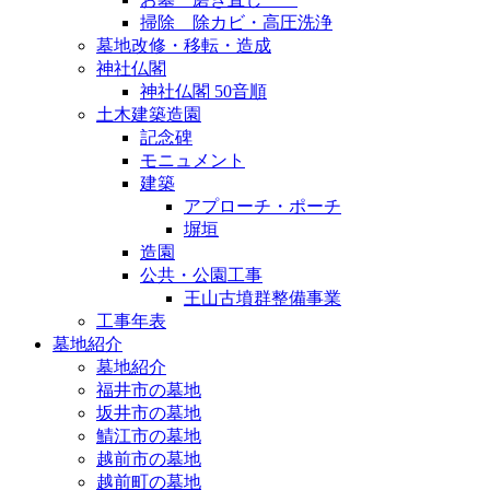
掃除 除カビ・高圧洗浄
墓地改修・移転・造成
神社仏閣
神社仏閣 50音順
土木建築造園
記念碑
モニュメント
建築
アプローチ・ポーチ
塀垣
造園
公共・公園工事
王山古墳群整備事業
工事年表
墓地紹介
墓地紹介
福井市の墓地
坂井市の墓地
鯖江市の墓地
越前市の墓地
越前町の墓地